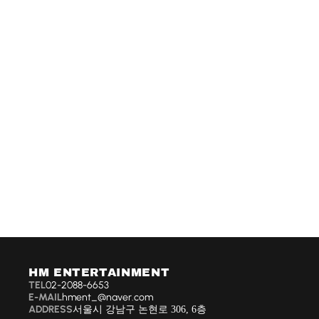
HM ENTERTAINMENT
TEL
02-2088-6653
hment_@naver.com
E-MAIL
ADDRESS
서울시 강남구 논현로 306, 6층