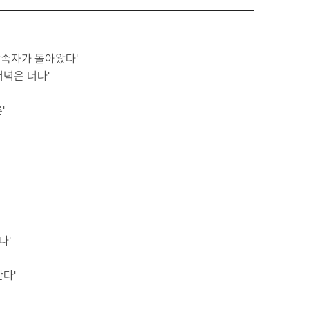
상속자가 돌아왔다'
저녁은 너다'
'
다'
간다'