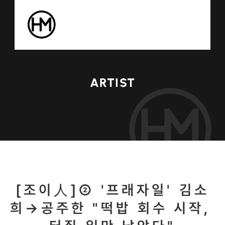
ARTIST
[조이人]② '프래자일' 김소
희→공주한 "떡밥 회수 시작, 