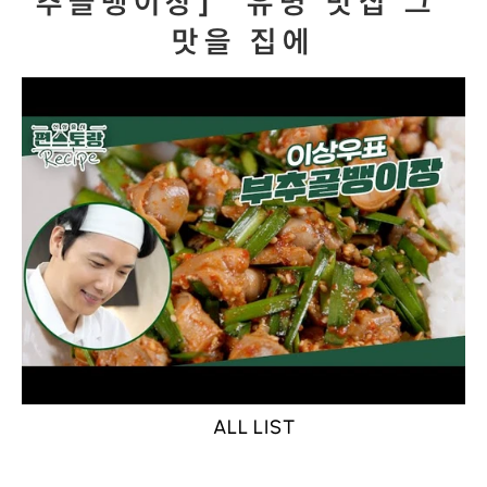
추골뱅이장］ 유명 맛집 그 
맛을 집에
ALL LIST