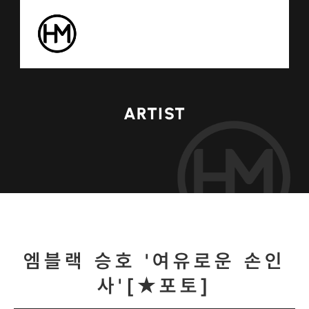
ARTIST
엠블랙 승호 '여유로운 손인
사'[★포토]